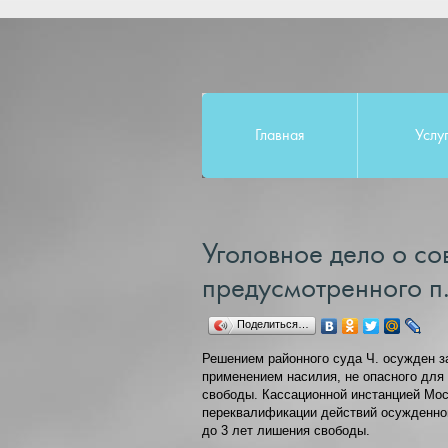
Главная
Услу
Уголовное дело о со
предусмотренного п.п
Поделиться…
Решением районного суда Ч. осужден з
применением насилия, не опасного для 
свободы. Кассационной инстанцией Мос
переквалификации действий осужденного с
до 3 лет лишения свободы.