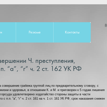
8
ги
Резюме
Контакты
вершении Ч. преступления,
. “а”, “г” ч. 2 ст. 162 УК РФ
а совершение грабежа группой лиц по предварительному сговору, с
жизни и здоровья, в отношении К. и М. и приговорен к 5 годам лишения
горсуда удовлетворено ходатайство стороны защиты в части
 п.п. “а”, “г” ч. 2 ст. 161 на ч. 1 ст. 161 УК РФ, срок наказания снижен