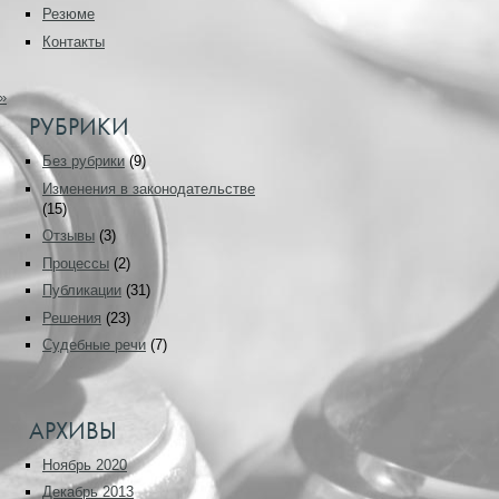
Резюме
Контакты
»
РУБРИКИ
Без рубрики
(9)
Изменения в законодательстве
(15)
Отзывы
(3)
Процессы
(2)
Публикации
(31)
Решения
(23)
Судебные речи
(7)
АРХИВЫ
Ноябрь 2020
Декабрь 2013