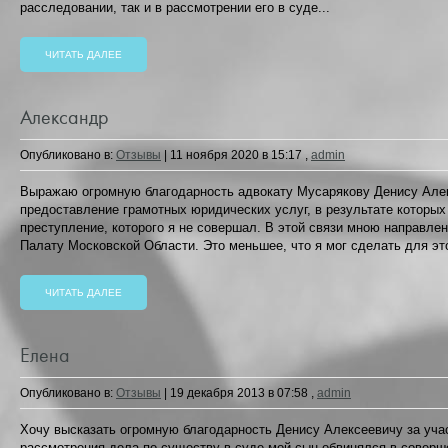
расследовании, так и в рассмотрении его в суде...
ЧИТАТЬ ДАЛЕЕ
Александр
Опубликовано в:
Отзывы
|
11 ноября 2020 в 15:17
,
admin
Выражаю огромную благодарность адвокату Мусарякову Денису Алек
предоставление грамотных юридических услуг, в результате которых
преступление, которого я не совершал. В этой связи мною направле
Палату Московской Области. Это меньшее, что я мог сделать для это
ЧИТАТЬ ДАЛЕЕ
Елена
Опубликовано в:
Отзывы
|
19 декабря 2013 в 07:58
,
admin
Хочу высказать огромную благодарность Денису Алексеевичу за уча
рассмотрения дела по существу в суде мой сын обвинялся в соверше