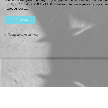
ст. 30, п. “г” ч. 4 ст. 228.1 УК РФ, и более трех месяцев находился 
человечность...
ЧИТАТЬ ДАЛЕЕ
« Предыдущие записи