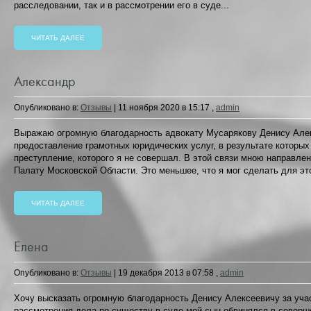
расследовании, так и в рассмотрении его в суде...
ЧИТАТЬ ДАЛЕЕ
Александр
Опубликовано в:
Отзывы
|
11 ноября 2020 в 15:17
,
admin
Выражаю огромную благодарность адвокату Мусарякову Денису Алек
предоставление грамотных юридических услуг, в результате которых
преступление, которого я не совершал. В этой связи мною направле
Палату Московской Области. Это меньшее, что я мог сделать для это
ЧИТАТЬ ДАЛЕЕ
Елена
Опубликовано в:
Отзывы
|
19 декабря 2013 в 07:58
,
admin
Хочу высказать огромную благодарность Денису Алексеевичу за уча
рассмотрения дела по существу в суде мой сын обвинялся в соверше