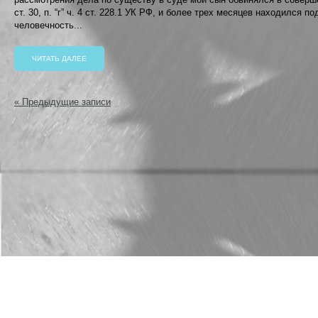
ст. 30, п. “г” ч. 4 ст. 228.1 УК РФ, и более трех месяцев находился 
человечность...
ЧИТАТЬ ДАЛЕЕ
« Предыдущие записи