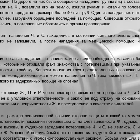
домой. По дороге на них было совершено нападение группы лиц в состав
али на Ч., повалили его на землю, избили руками и ногами по голове
нежные средства в размере более 40 тыс. руб. Один из нападавших в эт
ал ее, затрудняя обращение последней за помощью. Совершив открыто
лись, а потерпевшие обратились в органы правопорядка.
ент нападения Ч. и С. находились в состоянии сильного алкогольног
ших не запомнили, а после нападения за медицинской помощью н
ия органы следствия по записи камеры видеонаблюдения магазина бе
., которые не отрицали факт знакомства с потерпевшими при указанны
тности к грабежу. Вопреки логике из трех представленных на опознани
 ее молодого человека в момент нападения на Ч. трех неизвестных, П. 
икого из задержанных вообще не опознал.
которому Ж., П. и Р. через некоторое время после прощания с Ч. и С
ен к уголовной ответственности и заключен под стражу на основани
показания о непричастности Ж. к преступлению в качестве свидетелей.
 и грамотно реализованной позиции стороне защиты в какой-то момен
стоверности показаний потерпевшей С. на счет виновности Ж., однако, 
е вызовы, в судебное заседание потерпевшие Ч. и С. не явились. С и
е Ж. Указанный неслучайный факт не позволил суду отойти от показани
в соответствии с уголовно-процессуальным законом. Борьба уже шла з