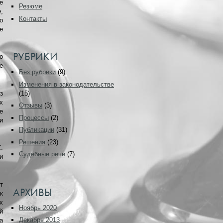
е
Резюме
,
Контакты
о
е
РУБРИКИ
о
е
Без рубрики
(9)
Изменения в законодательстве
з
(15)
х
Отзывы
(3)
е
Процессы
(2)
и
Публикации
(31)
Решения
(23)
.
Судебные речи
(7)
и
т
АРХИВЫ
к
х
Ноябрь 2020
й
Декабрь 2013
а