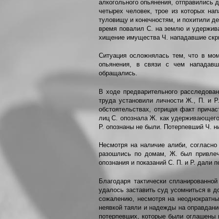
алкогольного опьянения, отправились 
четырех человек, трое из которых нап
туловищу и конечностям, и похитили де
время повалил С. на землю и удержив
хищение имущества Ч. нападавшие скры
Ситуация осложнялась тем, что в мом
опьянения, в связи с чем нападав
обращались.
В ходе предварительного расследован
труда установили личности Ж., П. и Р
обстоятельствах, отрицая факт причас
лиц С. опознала Ж. как удерживающего
Р. опознаны не были. Потерпевший Ч. н
Несмотря на наличие алиби, согласно 
разошлись по домам, Ж. был привлеч
опознания и показаний С. П. и Р. дали 
Благодаря тактически спланированной
удалось заставить суд усомниться в до
сожалению, несмотря на неоднократны
неявкой таяли и надежды на оправдани
потерпевших, которые были оглашены 