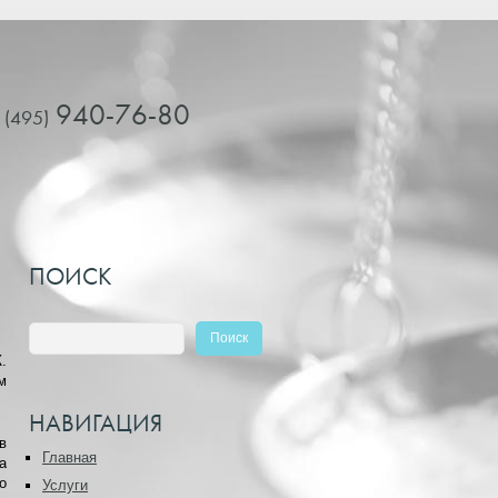
940-76-80
 (495)
ПОИСК
.
м
НАВИГАЦИЯ
в
Главная
а
о
Услуги