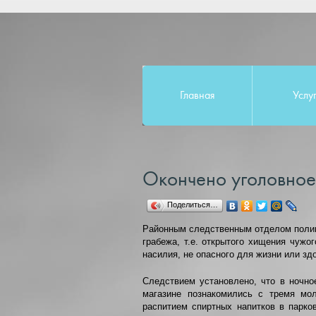
Главная
Услу
Окончено уголовное
Поделиться…
Районным следственным отделом полиц
грабежа, т.е. открытого хищения чужо
насилия, не опасного для жизни или зд
Следствием установлено, что в ночно
магазине познакомились с тремя мо
распитием спиртных напитков в парков