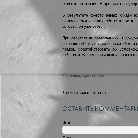
тяжесть наказания. В прениях прокурор
В результате ожесточенных юридичес
наличия смягчающих обстоятельств п
которых он уже отбыл.
При отсутствии потерпевших и докум
решение об отсутствии оснований для 
правом ходатайствовать об условно-
отбытием Ж. половины назначенного ср
« Предыдущая запись
Комментариев пока нет.
ОСТАВИТЬ КОММЕНТАР
Имя
(required)