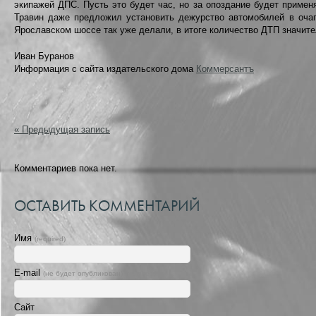
экипажей ДПС. Пусть это будет час, но за опоздание будет примен
Травин даже предложил установить дежурство автомобилей в очаг
Ярославском шоссе так уже делали, в итоге количество ДТП значит
Иван Буранов
Информация с сайта издательского дома
Коммерсантъ
« Предыдущая запись
Комментариев пока нет.
ОСТАВИТЬ КОММЕНТАРИЙ
Имя
(required)
E-mail
(не будет опубликован) (required)
Сайт