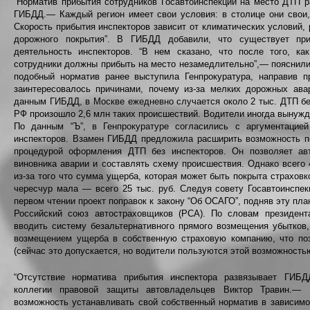
“Норматив прибытия сотрудников Госавтоинспекции на место ДТП р
ГИБДД.— Каждый регион имеет свои условия: в столице они свои,
Скорость прибытия инспекторов зависит от климатических условий, 
дорожного покрытия”. В ГИБДД добавили, что существует пр
деятельность инспекторов. “В нем сказано, что после того, к
сотрудники должны прибыть на место незамедлительно”,— пояснили
подобный норматив ранее выступила Генпрокуратура, направив 
заинтересовалось причинами, почему из-за мелких дорожных ава
данным ГИБДД, в Москве ежедневно случается около 2 тыс. ДТП бе
РФ произошло 2,6 млн таких происшествий. Водители иногда вынужд
По данным “Ъ”, в Генпрокуратуре согласились с аргументацие
инспекторов. Взамен ГИБДД предложила расширить возможность 
процедурой оформления ДТП без инспекторов. Он позволяет ав
виновника аварии и составлять схему происшествия. Однако всего
из-за того что сумма ущерба, которая может быть покрыта страхо
чересчур мала — всего 25 тыс. руб. Следуя совету Госавтоинспе
первом чтении проект поправок к закону “Об ОСАГО”, подняв эту пла
Российский союз автостраховщиков (РСА). По словам президен
вводить систему безальтернативного прямого возмещения убытков
возмещением ущерба в собственную страховую компанию, что поз
(сейчас это допускается, но водители пользуются этой возможностью
“Отсутствие норматива прибытия инспектора развязывает ГИБД
коллегии правовой защиты автовладельцев Виктор Травин.—
возможность устанавливать свой собственный норматив в зависимос